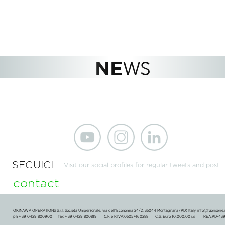
NE
WS
SEGUICI
Visit our social profiles for regular tweets and post
contact
OKINAWA OPERATIONS S.r.l. Società Unipersonale, via dell’Economia 24/2, 35044 Montagnana (PD) Italy  
info@fuoriserie.
ph + 39 0429 800900      fax + 39 0429 800819       C.F. e P.IVA:05057460288       C.S. Euro 10.000,00 i.v.        REA.PD-43